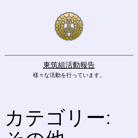
コ
ン
テ
ン
ツ
へ
東筑組活動報告
ス
様々な活動を行っています。
キ
ッ
プ
カテゴリー: