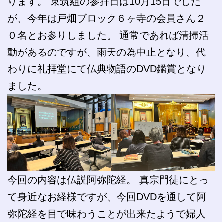
ります。 東筑組の参拝日は10月15日でした
が、今年は戸畑ブロック６ヶ寺の会員さん２
０名とお参りしました。 通常であれば清掃活
動があるのですが、雨天の為中止となり、代
わりに礼拝堂にて仏典物語のDVD鑑賞となり
ました。
今回の内容は仏説阿弥陀経。 真宗門徒にとっ
て身近なお経様ですが、今回DVDを通して阿
弥陀経を目で味わうことが出来たようで婦人