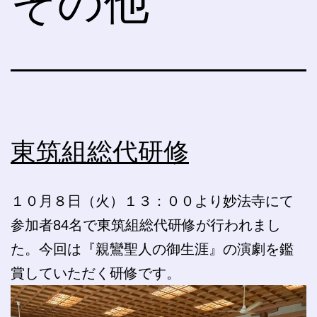
その他
東筑組総代研修
１０月８日（火）１３：００より妙法寺にて
参加者84名で東筑組総代研修が行われまし
た。今回は『親鸞聖人の御生涯』の演劇を鑑
賞していただく研修です。