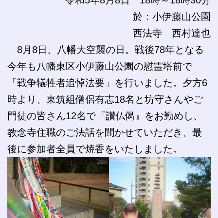
於：小伊藤山公園
西法寺 西村達也
8月8日、八幡大空襲の日。戦後78年となる
今年も八幡東区小伊藤山公園の慰霊塔前で
「戦争犠牲者追悼法要」を行いました。夕方6
時より、東筑組僧侶有志18名と坊守さんやご
門徒の皆さん12名で『讃仏偈』をお勤めし、
教念寺住職のご法話を聞かせていただき、最
後に参加者全員で焼香をいたしました。