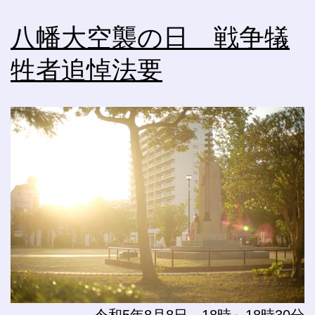
八幡大空襲の日 戦争犠
牲者追悼法要
令和5年8月8日 18時～18時30分