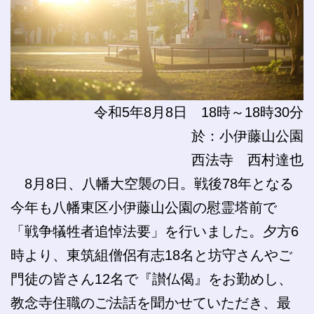
令和5年8月8日 18時～18時30分
於：小伊藤山公園
西法寺 西村達也
8月8日、八幡大空襲の日。戦後78年となる
今年も八幡東区小伊藤山公園の慰霊塔前で
「戦争犠牲者追悼法要」を行いました。夕方6
時より、東筑組僧侶有志18名と坊守さんやご
門徒の皆さん12名で『讃仏偈』をお勤めし、
教念寺住職のご法話を聞かせていただき、最