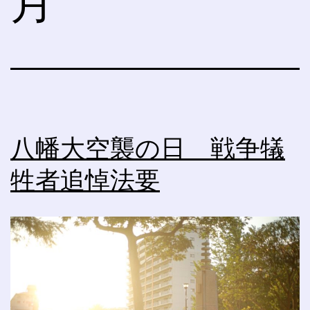
月
八幡大空襲の日 戦争犠
牲者追悼法要