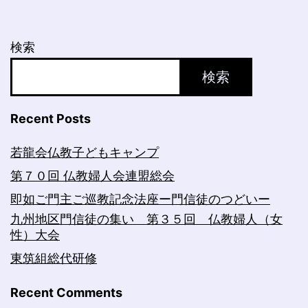
検索
検索
Recent Posts
若龍会仏教子どもキャンプ
第７０回 仏教婦人会連盟総会
即如ご門主ご巡教記念法座ー門信徒のつどいー
九州地区門信徒の集い 第３５回 仏教婦人（女
性）大会
東筑組総代研修
Recent Comments