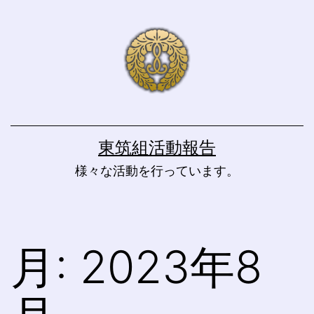
コ
ン
テ
ン
ツ
へ
東筑組活動報告
ス
様々な活動を行っています。
キ
ッ
プ
月:
2023年8