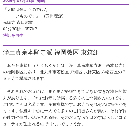
2026年07月11日 掲載
『人間は偉いものではない
いものです』 (安田理深)
光隆寺 森口昭道
02分30秒 957KB
法話を再生
浄土真宗本願寺派 福岡教区 東筑組
私たち東筑組（とうちくそ）は、浄土真宗本願寺派（西本願寺）
の福岡教区にあり、北九州市若松区 戸畑区 八幡東区 八幡西区の３
３ヵ寺で構成されます。
それぞれのお寺には、まだまだ発揮できていない大きな潜在的能
力があります。それはお寺に所属する多くのご門徒さんの力です。
ご門徒さんは老若男女、多種多様です。お寺もそれぞれに特色があ
ります。仏様を中心に一人でも多くのご門徒さんが集い、それぞれ
の能力や個性が活かされる時、そのお寺ならではのすばらしいコミ
ュニティが生まれるのではないでしょうか。