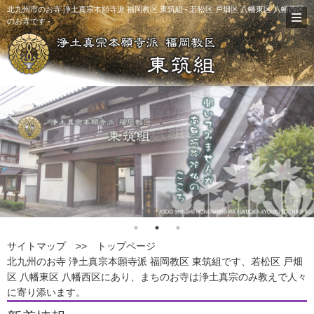
北九州市のお寺 浄土真宗本願寺派 福岡教区 東筑組 - 若松区 戸畑区 八幡東区 八幡西区
のお寺です -
北九州市のお寺 浄土真宗本願寺派 東筑組
サイトマップ >>
トップページ
北九州のお寺 浄土真宗本願寺派 福岡教区 東筑組です、若松区 戸畑
区 八幡東区 八幡西区にあり、まちのお寺は浄土真宗のみ教えで人々
に寄り添います。